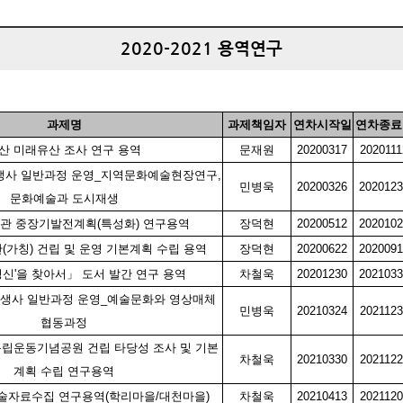
2020-2021 용역연구
과제명
과제책임자
연차시작일
연차종료
산 미래유산 조사 연구 용역
문재원
20200317
2020111
재생사 일반과정 운영_지역문화예술현장연구,
민병욱
20200326
2020123
문화예술과 도시재생
관 중장기발전계획(특성화) 연구용역
장덕현
20200512
2020102
가칭) 건립 및 운영 기본계획 수립 용역
장덕현
20200622
2020091
신'을 찾아서」 도서 발간 연구 용역
차철욱
20201230
2021033
시재생사 일반과정 운영_예술문화와 영상매체
민병욱
20210324
2021123
협동과정
독립운동기념공원 건립 타당성 조사 및 기본
차철욱
20210330
2021122
계획 수립 연구용역
술자료수집 연구용역(학리마을/대천마을)
차철욱
20210413
2021120