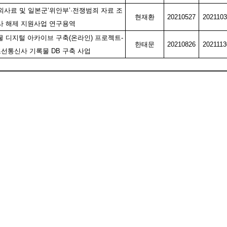
국외사료 및 일본군‘위안부’·전쟁범죄 자료 조
현재환
20210527
2021103
사 해제 지원사업 연구용역
 디지털 아카이브 구축(온라인) 프로젝트-
한태문
20210826
2021113
선통신사 기록물 DB 구축 사업