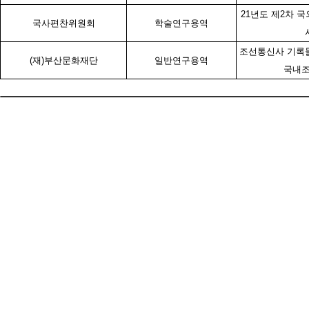
21년도 제2차 
국사편찬위원회
학술연구용역
조선통신사 기록물
(재)부산문화재단
일반연구용역
국내조