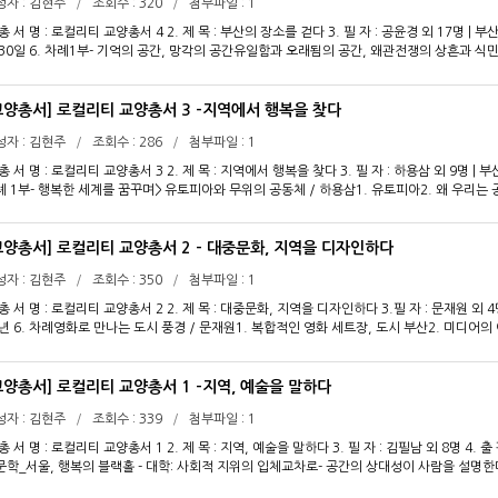
성자
김현주
조회수
320
첨부파일
1
장_박규택베트남 껀터 까이랑 수상시장_엄은희스페인 바르셀로나 보케리아 시장_장세룡호주
 총 서 명 : 로컬리티 교양총서 4 2. 제 목 : 부산의 장소를 걷다 3. 필 자 : 공윤경 외 17명 |
 30일 6. 차례1부- 기억의 공간, 망각의 공간유일함과 오래됨의 공간, 왜관전쟁의 상흔과 
의 한숨과 함성이 교차했던 조방 앞 거리지배하는 자와 지배받는 자의 한국전쟁 임시수도가깝고
와 난민보호소기억과 망각이 충돌하는 하야리아 부대부산의 정체성을 둘러싼 기억 투쟁의 근원 
페리2부- 공간, 일상과 문화가 되다아지매가 정겨운 먹거리와 볼거리의 장소, 자갈치사람 사는
교양총서] 로컬리티 교양총서 3 -지역에서 행복을 찾다
온천, 시민의 품으로과거의 명성을 다시 한 번, 송도해수욕장극장전, 삼일, 삼성, 보림 트
성자
김현주
조회수
286
첨부파일
1
, 1970-80년대 부산경제를 이끈 신발산업의 메카부산의 인디문화를 허하라, 사상인디스테이
갈치, BIFF를 품어 기른건'삶의 바다'다3부-변모하는 공간, 공생의 삶터로북항, 변모하는 
 총 서 명 : 로컬리티 교양총서 3 2. 제 목 : 지역에서 행복을 찾다 3. 필 자 : 하용삼 외 9명 |
는 낙동강 하구의 섬풍요가 가져온 상실, 해운대바다 위의 길 광안대교고리원전과 부산 그리
례 1부- 행복한 세계를 꿈꾸며> 유토피아와 무위의 공동체 / 하용삼1. 유토피아2. 왜 우리는
생의 삶터, 산동네복원되는 과거 소비되는 향수를 가로질러, 산복도로 르네상스
 공동체> 동양의 이상사회, 대동의 세상 / 이명수1. 행복한 지역에의 꿈2. 자연주의 철학의 이
과 마음이 편안한 장소> 공생의 조건과 지역의 현실 / 장세용1. 지역이란 무엇인가2. 지역의 
에 서서>욕망의 공간, 아파트와 재개발 / 공윤경1. 주거문화와 아파트2. 아파트의 등장과 변화
교양총서] 로컬리티 교양총서 2 - 대중문화, 지역을 디자인하다
, 사라지는 지역 / 차윤정1. 현실, 언어에 대한 단상2. 표준어 그리고 사투리와 지역어3. 표
성자
김현주
조회수
350
첨부파일
1
크 만들기와 일상적 삶 / 이상봉1. 랜드마크란 무엇인가?2. 랜드마크와 지역 이미지3. 일상
금 여기에서 행복하기 위하여> 놀이, 쉽고도 어려운 탈주 / 조정민1. 놀이하는 인간2. 놀이의 
 총 서 명 : 로컬리티 교양총서 2 2. 제 목 : 대중문화, 지역을 디자인하다 3.필 자 : 문재원 외 
회적 경제 / 오미일1. 글로벌 경제가 야기하는 문제들2. 대안으로서 '경제의 지역화'3. 사회
3년 6. 차례영화로 만나는 도시 풍경 / 문재원1. 복합적인 영화 세트장, 도시 부산2. 미디어
은희1. 먹거리 위기의 시대2. 농업의 세계화와 식량체계의 변화3. 로컬푸드의 등장4. 슬로푸
운 폭력, 제의적 공간5. 세계도시, 수평선 너머의 상상6. 도시의 주변부, 혹은 부산의 여럿섬으로
태적 관점과 공생 / 류지석1. 생태주의와 생태적 관점2. 공생과 생태도시3. 도시재생과 새태
리고 관광객의 위치3. 대도시에 의한 인정4. 섬의 불편한 목소리대중문화, 나가사키를 진혼의 
카시의 원폭관과 위령3. 대중문화 속, 어긋난 영혼의 공명4. 어긋난 진혼의 로컬리티5. 위령의
교양총서] 로컬리티 교양총서 1 -지역, 예술을 말하다
단지에서 예술구로2. 798 예술구의 전사, 공간 성격의 변화3. 798 예술구 공간 주체 간의 
성자
김현주
조회수
339
첨부파일
1
다 슬럼에 / 엄은희1. 필리핀의 두 얼굴2. 겨울에 더 가보고 싶은 관광 낙원, 보라카이3. 적
서-지역의 소비? 지역과의 만남!5. 슬럼의 길이 좁고 어두워도 삶은 이어진다.
 총 서 명 : 로컬리티 교양총서 1 2. 제 목 : 지역, 예술을 말하다 3. 필 자 : 김필남 외 8명 4.
문학_서울, 행복의 블랙홀 - 대학: 사회적 지위의 입체교차로- 공간의 상대성이 사람을 설명한다
_상경, 꿈의 실현 혹은 환상- 영화 속의 도시공간- 이상향으로서의 도시- 꿈을 찾아온 도시의