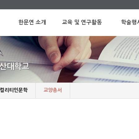
한문연 소개
교육 및 연구활동
학술행
인사말
수행 연구 과제
국내학술행사
연혁
수행 용역 과제
국제학술행사
부산대학교
구성원 소개
교육활동
초청강연회
조직도
시민강좌
오시는 길
기타
컬리티인문학
교양총서