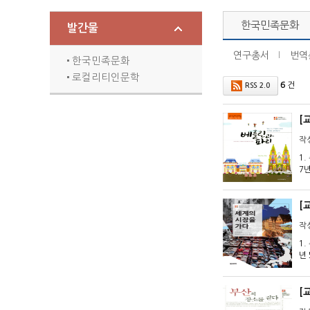
한국민족문화
한국민족문화
발간물
로컬리티 인문학
연구총서
번역
Localities
한국민족문화
소식지
로컬리티인문학
6
건
RSS 2.0
뉴스레터(2008-2017)
[
작
1.
7
운
신
[
작
1.
년
덴
스
_
[
조