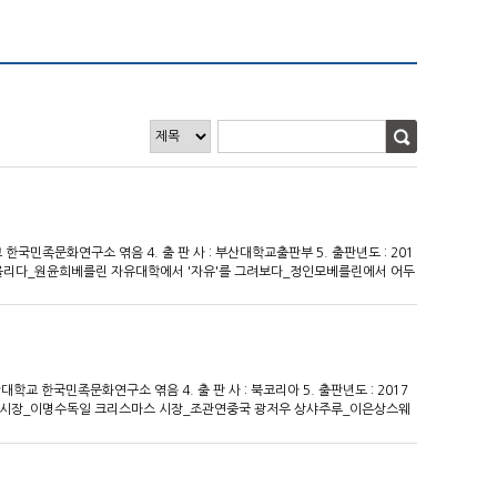
대학교 한국민족문화연구소 엮음 4. 출 판 사 : 부산대학교출판부 5. 출판년도 : 201
 떠올리다_원윤희베를린 자유대학에서 '자유'를 그려보다_정인모베를린에서 어두
권을 기억하다_장세룡파리의 괴짜들을 만나 프랑스 '벨 에포크'를 둘러보다_
동준글상자/공윤경
 부산대학교 한국민족문화연구소 엮음 4. 출 판 사 : 북코리아 5. 출판년도 : 2017
리창 시장_이명수독일 크리스마스 시장_조관연중국 광저우 상샤주루_이은상스웨
 카리 바올리 시장_신민하에티오피아 아디스 마르카토 커피시장_윤오순터키 이
가리아 소피아 이콘화 시장_채유정아르헨티나 부에노스아이레스 산텔모 시장
 파리 생투앵 벼룩시장_신지은시장은 만남이다이집트 카이로 카릴리 시장_
켓과 워트 프런트 쇼핑센터_서상현시장은 곧 삶이다미국 로스앤젤레스 농민