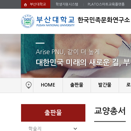
부산대학교
학생지원시스템
PLATO스마트교육플랫폼
한국민족문화연구소
Arise PNU, 같이 더 높게
대한민국 미래의 새로운 길, 
HOME
출판물
발간물
로
교양총서
출판물
학술지