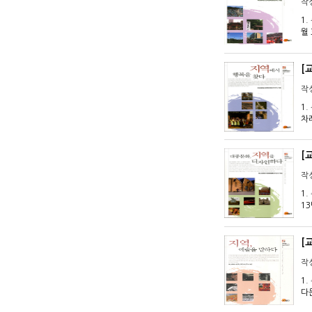
작
시
1.
월
들
두
관
[
래
작
사
자
1.
묻
차
공
의
몸
기
[
어
작
마
지
1.
사
1
엄
러
생
그
다
[
장
작
보
에
1.
다
화