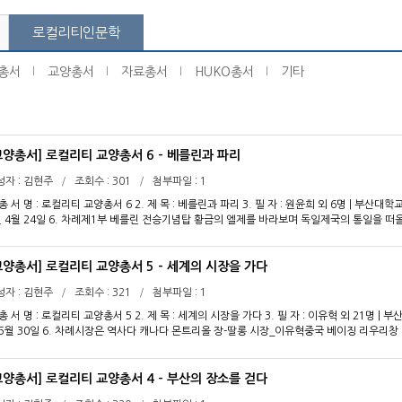
로컬리티인문학
총서
교양총서
자료총서
HUKO총서
기타
교양총서] 로컬리티 교양총서 6 - 베를린과 파리
성자
김현주
조회수
301
첨부파일
1
 총 서 명 : 로컬리티 교양총서 6 2. 제 목 : 베를린과 파리 3. 필 자 : 원윤희 외 6명 | 부산
년 4월 24일 6. 차례제1부 베를린 전승기념탑 황금의 엘제를 바라보며 독일제국의 통일을
 과거와 새로운 희망을 만나다_조관연글상자/ 공윤경 제2부 파리베르사유 궁전에 앉아 절대왕
지은전통적 건축 위에 세운 '현대성'강등과 조화: 그 속에서 만나는 인간과 삶의 장소들_곽
교양총서] 로컬리티 교양총서 5 - 세계의 시장을 가다
성자
김현주
조회수
321
첨부파일
1
 총 서 명 : 로컬리티 교양총서 5 2. 제 목 : 세계의 시장을 가다 3. 필 자 : 이유혁 외 21명 |
 5월 30일 6. 차례시장은 역사다 캐나다 몬트리올 장-딸롱 시장_이유혁중국 베이징 리우
 요크모크 겨울시장_이유진 시장, 규모로 말한다 일본 도쿄 쓰키지 시장_조정민인도 뉴델리
탄불 그랜드 바자르_손은하아랍에미레이트 두바이 금시장_조정민시장은 예술이자 문화다불
서성철모로코 페스 가죽시장_공윤경브라질 리우데자네이루 상끄리스또바웅 시장_김영철프랑스
교양총서] 로컬리티 교양총서 4 - 부산의 장소를 걷다
관연유라시아 초원 시장_강인욱일본 오사카 쓰루하시 시장_이상봉남아공 케이프타운 그린마