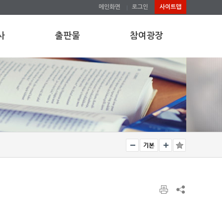
메인화면
로그인
사이트맵
사
출판물
참여광장
학술지
공지사항
발간물
언론에 비친 한문연