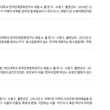
 캔버라 올드버스데포 시장_데이비드 윌리엄 김
 부산대학교 한국민족문화연구소 엮음 4. 출 판 사 : 소명 5. 출판년도 : 2016년 12
식민지 지배의 오욕을 걷어낸 동래읍성도시 속의 도시, 센텀이 된 수영비행장여공
도 먼 지성소 공간, 유엔기념공원베트남 파병과 부산의 두 기억, 부산항 3부
부마항쟁'식민의 다리'와 '민족의 다리'사이의 영도대교25년 만의 부활, 부
 풍경, 오시게장휴식과 일탈의 공간, 금강공원샘이 깊은 만큼 역사도 깊은 동
라이앵글신사에서 부산탑 그리고 비보이들의 난장, 용두산공원사상공단, 국제상
션신나는 놀이'섬', 사직야구장화려하지만 외로운 섬'영화의 전당'해운대 아닌
부산항의 얼굴20세기 격변기를 간직한 부산화교 삶의 터전인간과 자연의 공존을
 부산대학교 한국민족문화연구소 엮음 4. 출 판 사 : 소명 5. 출판년도 : 2013년 6.
고 우리의 안전과 생명권술렁이는 가덕도, 주인이 바뀐 가덕도새롭게 발견되는
 공동체를 원하는가?3. 원시공동체의 삶4. 국가에 대항하는 원시공동체5. 무위
상향3. 현실적이며 이상적인 대동 사회4. 경계를 넘는, 평등한 삶의 진리5. 내
현실3. 바람직한 지역 공동체 구상을 위한 조건들4. 변화와 선례2부-고단한 여
3. 아파트의 의미4. 아파트와 재개발5. 공존과 공생을 위하여> 사라지는 언
준어의 신화와 지역어의 소멸4. 지역어의 문화5. 언어권리와 지역어 소멸> 랜드
이란 무엇인가?4. 글로벌화와 일상적 공간의 의미5. 랜드마크와 일상의 삶3부-
문법3. 놀이? 즐거움이 답이다4. 혼자 놀기5. 실험적 놀이> 지역 살림살이와
4명 | 부산대학교 한국민족문화연구소 엮음 4. 출 판 사 : 소명 5. 출판년도 : 20
적 경제의 대두와 그 특징4. 사회적 경제의 다양한 실천> 로컬푸드와 슬로푸드 /
의 이동과 공간의 탄생3. 모던보이 서울/ 변두리깡패 부산4. 순정의 엘레지-성스
드5. 로컬푸드와 슬로푸드에 기초한 지역 발전6. 음식시민으로 거듭나는 길>
 가는 길, 섬이 가는 길 / 조명기1. 섬의 소원- 길2. 대중문화가 생산한 섬
적 공생4. 생태학적 패러다임의 변화를 위한 노력
원폭도시로 만들다 / 박수경1. 나가이 다카시와 피폭지, 우라카미2. 나가이
 좌초와 가능성798 예술을 통한 베이징 다시 만들기 / 박정희1. 도시재생-공
충돌과 공조4. 798 예술구의 곤경영화가 조명하는 필리핀의 두 얼굴-삶은 낙원
나라하거나 혹은 진솔하거나, 현지인의 삶을 볼 수 있는 마닐라의 슬럼4. 영화 밖
 출 판 사 : 소명 5. 출판년도 : 2012년 6. 차례1부 지역의 시선으로 현대예술을 읽
- 서울의 이중성: 폭력과 환영- 지연되는 서울- 저기의 나 혹은 여기의 우리영
 현실- 영화를 통해 재현된 도시 주변부 공간의 로컬리티- 베이징에서 살아남기-